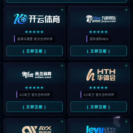
欧冠小组赛第三轮的跨联赛对决，始终是欧洲足坛的焦点。10
月 23 日 03:00，摩纳哥路易二世体育场将迎来关键较量 ——
法甲新锐摩纳哥坐镇主场，迎战英超豪门热刺。对摩纳哥而
言，这场比赛是摆脱小组垫底（2 战全负积 0 分）困境、为法
甲捍卫欧战荣誉的生死战，作为本赛季法甲争冠热门，球队渴
望通过击败热刺打破 “欧战软脚虾” 标签；对热刺来说，2 战 1
胜 1 负积 3 分的他们暂列小组第二，客场取胜可拉开与身后球
队差距，巩固出线优势，同时验证新帅波斯特科格鲁的攻势足
球体系。这场 “法甲防守反击” 与 “英超控球进攻” 的碰撞，既
是实力的比拼，更是战术韧性与大赛经验的较量，将成为欧冠
小组赛阶段极具话题性的对决。
赛事背景：小组出线分水岭，一场定竞争格局
摩纳哥与热刺的对决，处于欧冠小组赛 “绝境突围” 的关键节