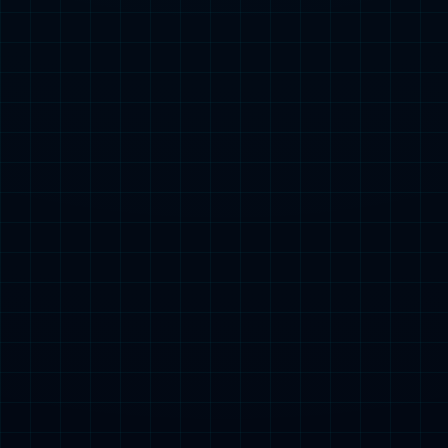
-3-3” 进攻阵型，战术核心是 “高位逼抢 + 控球进攻”—— 以麦
迪逊为核心构建中场体系，场均控球率达 62%，传球成功率 8
8%，擅长通过短传配合拉扯对手防线；进攻端采用 “边锋内切
+ 中路渗透” 的组合，孙兴慜、德扬・库普梅纳斯的边路内切
是重要进攻手段（近 5 场 45% 的进球来自边锋内切）；此
外，热刺的远射战术极具威胁，凯恩与麦迪逊场均完成 3.8 次
远射，射正率达 55%，面对摩纳哥的密集防守，远射可能成为
打破僵局的关键。战术克制点清晰可见：摩纳哥若能通过反击
抓住热刺防线空档，将对对手构成威胁；热刺若能通过控球限
制摩纳哥的反击发起，将持续向对手施压。比赛的关键在于
“中场控制权的争夺”—— 杰罗托的拦截与麦迪逊的组织直接决
定比赛节奏；同时，摩纳哥需重点防范热刺的 “60 分钟后战术
调整”，波斯特科格鲁常在此阶段换上年轻前锋理查利森，通
过速度冲击对手体能下降的防线，这一战术本赛季已帮助球队
打入 3 球。
关键球员对决：本・耶德尔 VS 克里斯蒂安・罗梅罗，亚辛・